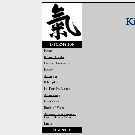
K
INFORMATION
Home
Ki und Aikido
Lehrer /
Instructor
Kosten
Anfänger
Principien
Ki-Test
/ Prüfungen
Anmeldung
Dojo
Zeiten
Bücher / Video
Adressen von
Dojos
in
Deutschland / Europa
Links
SEMINARE